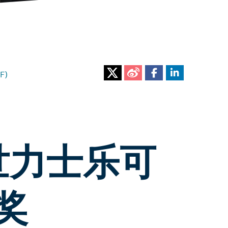
F)
世力士乐可
奖