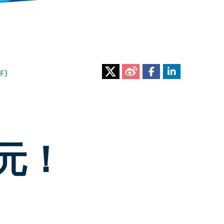
F)
元！