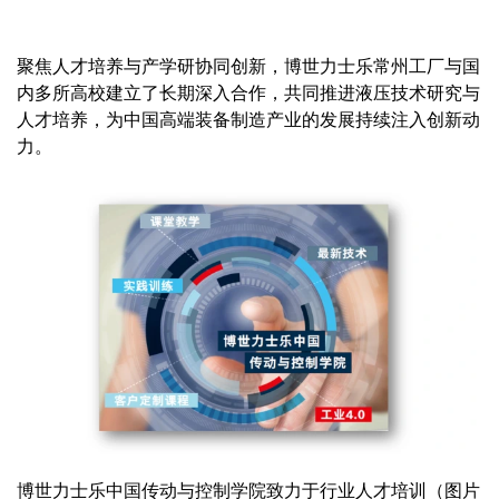
聚焦人才培养与产学研协同创新，博世力士乐常州工厂与国
内多所高校建立了长期深入合作，共同推进液压技术研究与
人才培养，为中国高端装备制造产业的发展持续注入创新动
力。
博世力士乐中国传动与控制学院致力于行业人才培训（图片