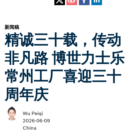
新闻稿
精诚三十载，传动
非凡路 博世力士乐
常州工厂喜迎三十
周年庆
Wu Peiqi
2026-06-09
China