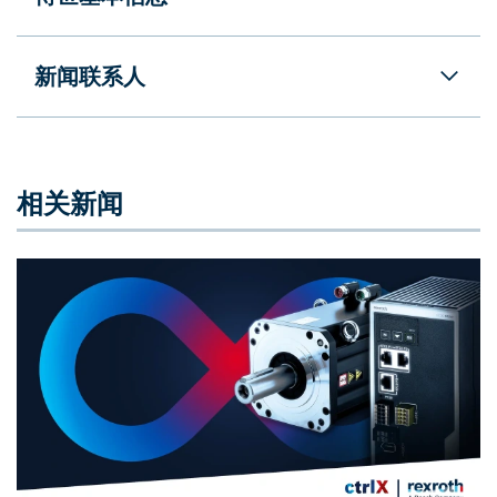
新闻联系人
相关新闻