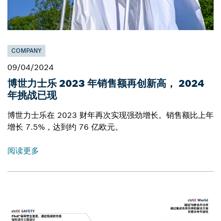
COMPANY
09/04/2024
博世力士乐 2023 年销售额再创新高， 2024
年挑战已现
博世力士乐在 2023 财年再次实现强劲增长。销售额比上年
增长 7.5%，达到约 76 亿欧元。
阅读更多