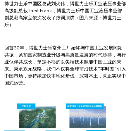
博世力士乐中国区总裁刘火伟，博世力士乐工业液压事业部
高级副总裁Theil Frank，博世力士乐中国工业液压事业部
副总裁高家宝依次发表了致词演讲（图片来源：博世力士
乐）
回首30年，博世力士乐常州工厂始终与中国工业发展同频
共振，紧扣国家制造业升级与高质量发展的时代脉搏，与行
业伙伴共成长，坚定不移的以尖端技术赋能中国工业的未
来。秉承双元战略，我们不仅将全球前沿技术“零时差”引入
中国市场，更持续加快本地化步伐，深耕本土，真正实现中
国式运营。