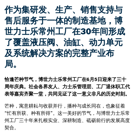
作为集研发、生产、销售支持与
售后服务于一体的制造基地，博
世力士乐常州工厂在30年间形成
了覆盖液压阀、油缸、动力单元
及系统解决方案的完整产业布
局。
恰逢芒种节气，博世力士乐常州工厂在6月5日迎来了三十
周年庆典。社会各界友人、力士乐管理层、工厂退休职工代
表等嘉宾齐聚一堂，共同见证了这一意义非凡的历史时刻。
芒种，寓意耕耘与收获并行，播种与成长同在，也象征着
“忙有所获、种有所得”。这一美好的节气，与博世力士乐常
州工厂三十年来扎根实业、深耕制造、砥砺前行的发展高度
契合。